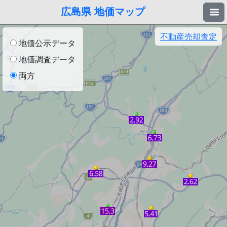
広島県 地価マップ
不動産売却査定
地価公示データ
地価調査データ
両方